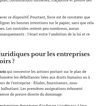
plan, consultations formelles, traçabilité et preuve des
avec ce dispositif. Pourtant, force est de constater que
ligner les bonnes intentions sur le papier, sans que cela
ques. Les contrôles restent peu nombreux, aucun
nquements : l’écart entre l’ambition de la loi et ce
uridiques pour les entreprises
oirs ?
aris
qui concentre les actions portant sur le plan de
la lumière les défaillances liées aux droits humains ou à
s de l’entreprise : filiales, fournisseurs, sous-
e balbutiant. Les premières assignations échouent
absence de preuve directe du dommage.
 entreprises donneuses d’ordre ne s’arrête pas à leur