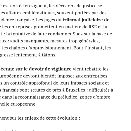
e
est entrée en vigueur, les décisions de justice se
es affaires emblématiques, souvent portées par des
dence française. Les juges du
tribunal judiciaire de
e les entreprises promettent en matière de RSE et la
t : la tentative de faire condamner Suez sur la base de
 yeux : audits manquants, mesures trop générales,
r les chaînes d’approvisionnement. Pour l’instant, les
gresse lentement, à tâtons.
éenne sur le devoir de vigilance
vient rebattre les
européenne devront bientôt imposer aux entreprises
res un contrôle approfondi de leurs impacts sociaux et
ançais sont scrutés de près à Bruxelles : difficultés à
uge dans la reconnaissance du préjudice, zones d’ombre
chelle européenne.
ent sur les enjeux de cette évolution :